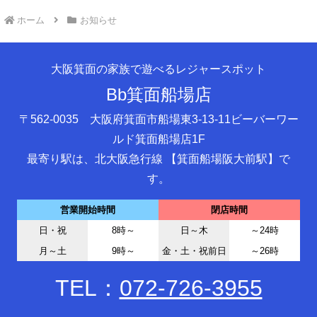
ホーム
お知らせ
大阪箕面の家族で遊べるレジャースポット
Bb箕面船場店
〒562-0035 大阪府箕面市船場東3-13-11ビーバーワー
ルド箕面船場店1F
最寄り駅は、北大阪急行線 【箕面船場阪大前駅】で
す。
営業開始時間
閉店時間
日・祝
8時～
日～木
～24時
月～土
9時～
金・土・祝前日
～26時
TEL：
072-726-3955