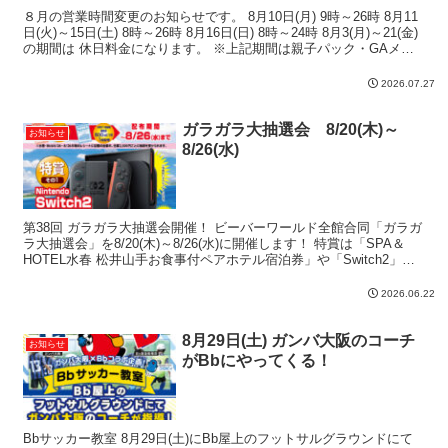
８月の営業時間変更のお知らせです。 8月10日(月) 9時～26時 8月11
日(火)～15日(土) 8時～26時 8月16日(日) 8時～24時 8月3(月)～21(金)
の期間は 休日料金になります。 ※上記期間は親子パック・GAメガ
パック...
2026.07.27
ガラガラ大抽選会 8/20(木)～
お知らせ
8/26(水)
第38回 ガラガラ大抽選会開催！ ビーバーワールド全館合同「ガラガ
ラ大抽選会」を8/20(木)～8/26(水)に開催します！ 特賞は「SPA＆
HOTEL水春 松井山手お食事付ペアホテル宿泊券」や「Switch2」！
その他人気家電や雑貨など豪...
2026.06.22
8月29日(土) ガンバ大阪のコーチ
お知らせ
がBbにやってくる！
Bbサッカー教室 8月29日(土)にBb屋上のフットサルグラウンドにて