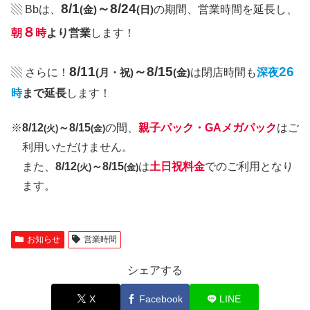
8/1
～8/24
▧ Bbは、
(金)
(日)
の期間、営業時間を延長し、
８
朝
時
より営業
します！
8/11
～8/15
26
▧ さらに！
(月・祝)
(金)
は閉店時間も
深夜
時
まで延長
します！
※
8/12
～8/15
の間、
親子パック・GAメガパック
はご
(火)
(金)
利用いただけません。
また、
8/12
～8/15
は
土日祝料金
でのご利用となり
(火)
(金)
ます。
お知らせ
営業時間
シェアする
X
Facebook
LINE