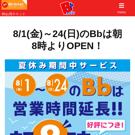
子供から大人まで遊べる大阪北摂の遊び場
menu
Bbお得チケット
8/1(金)～24(日)のBbは朝
8時よりOPEN！