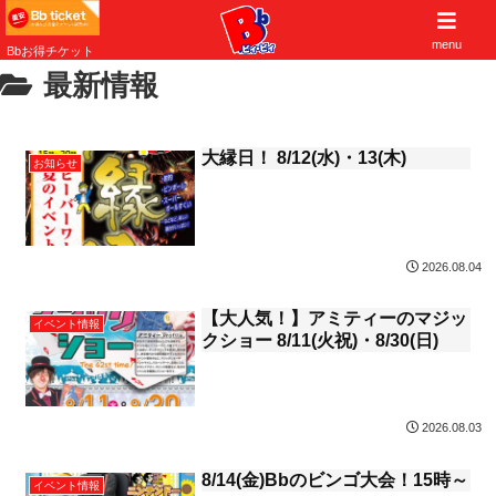
子供から大人まで遊べる大阪北摂の遊び場
menu
Bbお得チケット
最新情報
大縁日！ 8/12(水)・13(木)
お知らせ
2026.08.04
【大人気！】アミティーのマジッ
イベント情報
クショー 8/11(火祝)・8/30(日)
2026.08.03
8/14(金)Bbのビンゴ大会！15時～
イベント情報