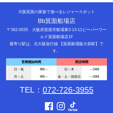
大阪箕面の家族で遊べるレジャースポット
Bb箕面船場店
〒562-0035 大阪府箕面市船場東3-13-11ビーバーワー
ルド箕面船場店1F
最寄り駅は、北大阪急行線 【箕面船場阪大前駅】で
す。
営業開始時間
閉店時間
日・祝
8時～
日～木
～24時
月～土
9時～
金・土・祝前日
～26時
TEL：
072-726-3955