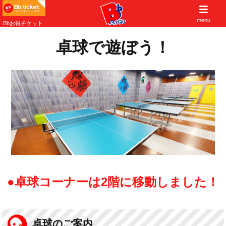
子供から大人まで遊べる大阪北摂の遊び場
menu
Bbお得チケット
卓球で遊ぼう！
●卓球コーナーは2階に移動しました！
卓球のご案内