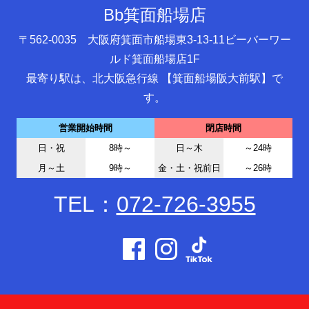
Bb箕面船場店
〒562-0035 大阪府箕面市船場東3-13-11ビーバーワー
ルド箕面船場店1F
最寄り駅は、北大阪急行線 【箕面船場阪大前駅】で
す。
営業開始時間
閉店時間
日・祝
8時～
日～木
～24時
月～土
9時～
金・土・祝前日
～26時
TEL：
072-726-3955