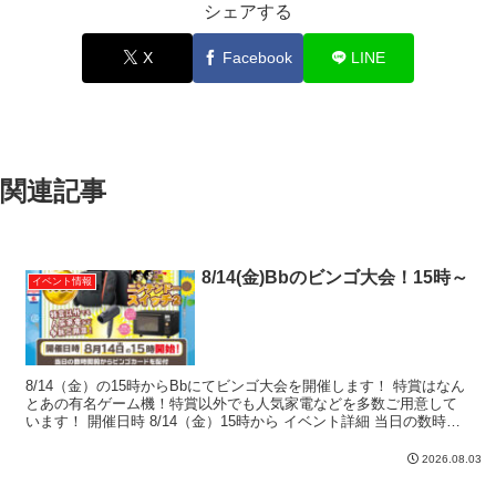
シェアする
X
Facebook
LINE
関連記事
8/14(金)Bbのビンゴ大会！15時～
イベント情報
8/14（金）の15時からBbにてビンゴ大会を開催します！ 特賞はなん
とあの有名ゲーム機！特賞以外でも人気家電などを多数ご用意して
います！ 開催日時 8/14（金）15時から イベント詳細 当日の数時間
前からビンゴカードを配布。 15時より...
2026.08.03