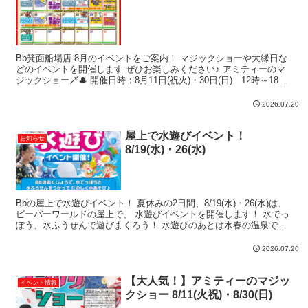
Bb箕面船場店 8月のイベントをご案内！ マジックショーや大縁日な
どのイベントを開催します ぜひお楽しみください♪ アミティーのマ
ジックショー🪄🎩 開催日時：8月11日(祝火)・30日(日) 12時～18時
大人気イベント、アミティーさんに...
2026.07.20
屋上で水遊びイベント！
お知らせ
8/19(水)・26(水)
Bbの屋上で水遊びイベント！ 夏休みの2日間、8/19(水)・26(水)は、
ビーバーワールドの屋上で、 水遊びイベントを開催します！ 水でっ
ぽう、水ふうせんで遊びまくろう！ 水遊びのあとは水春の温泉でゆ
ったりするのもおすすめです♨ 開催日時...
2026.07.20
【大人気！】アミティーのマジッ
イベント情報
クショー 8/11(火祝)・8/30(日)