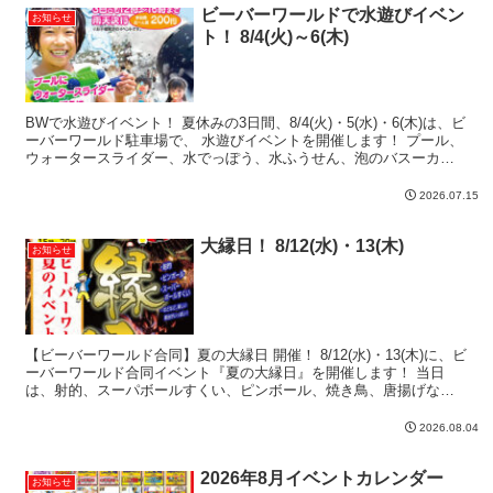
ビーバーワールドで水遊びイベン
お知らせ
ト！ 8/4(火)～6(木)
BWで水遊びイベント！ 夏休みの3日間、8/4(火)・5(水)・6(木)は、ビ
ーバーワールド駐車場で、 水遊びイベントを開催します！ プール、
ウォータースライダー、水でっぽう、水ふうせん、泡のバスーカ
「泡泡パーティ」で遊びまくろう！ 水遊び...
2026.07.15
大縁日！ 8/12(水)・13(木)
お知らせ
【ビーバーワールド合同】夏の大縁日 開催！ 8/12(水)・13(木)に、ビ
ーバーワールド合同イベント『夏の大縁日』を開催します！ 当日
は、射的、スーパボールすくい、ピンボール、焼き鳥、唐揚げなど
など・・・ 楽しいゲームや、たべものの屋台が...
2026.08.04
2026年8月イベントカレンダー
お知らせ