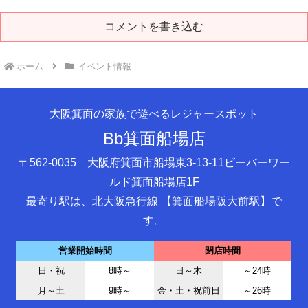
コメントを書き込む
ホーム
イベント情報
大阪箕面の家族で遊べるレジャースポット
Bb箕面船場店
〒562-0035 大阪府箕面市船場東3-13-11ビーバーワー
ルド箕面船場店1F
最寄り駅は、北大阪急行線 【箕面船場阪大前駅】で
す。
営業開始時間
閉店時間
日・祝
8時～
日～木
～24時
月～土
9時～
金・土・祝前日
～26時