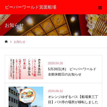
ビーバーワールド箕面船場
お知らせ
お知らせ
ホーム
2026.04.28
5月28日(木) ビーバーワールド
全館休館日のお知らせ
2024.06.12
オレンジゆずるバス【船場東三丁
目】バス停の場所が移転しました