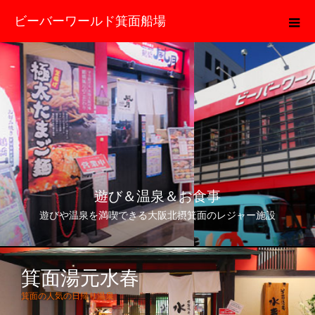
ビーバーワールド箕面船場
遊び＆温泉＆お食事
遊びや温泉を満喫できる大阪北摂箕面のレジャー施設
箕面湯元水春
箕面の人気の日帰り温泉