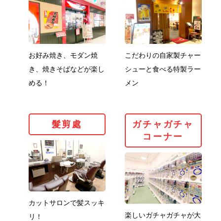
お好み焼き、モダン焼
こだわりの自家製チャー
き、焼きそばなどが楽し
シューと食べる特製ラー
める！
メン
髮剪處
ガ
髮剪處
ガチャガチャ
コーナー
カットサロンで髪スッキ
楽しいガチャガチャが大
リ！