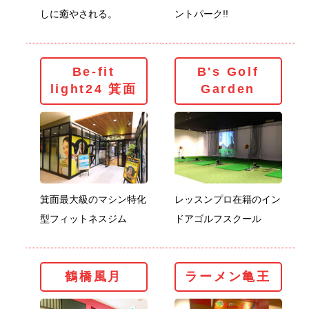
しに癒やされる。
ントパーク!!
Be-fit light24 箕面
B'
Be-fit
B's Golf
light24 箕面
Garden
箕面最大級のマシン特化
レッスンプロ在籍のイン
型フィットネスジム
ドアゴルフスクール
鶴橋風月
ラ
鶴橋風月
ラーメン亀王