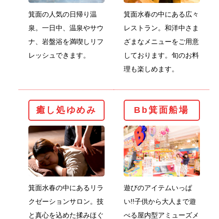
箕面の人気の日帰り温
箕面水春の中にある広々
泉。一日中、温泉やサウ
レストラン。和洋中さま
ナ、岩盤浴を満喫しリフ
ざまなメニューをご用意
レッシュできます。
しております。旬のお料
理も楽しめます。
癒し処ゆめみ
B
癒し処ゆめみ
Bb箕面船場
箕面水春の中にあるリラ
遊びのアイテムいっぱ
クゼーションサロン。技
い!!子供から大人まで遊
と真心を込めた揉みほぐ
べる屋内型アミューズメ