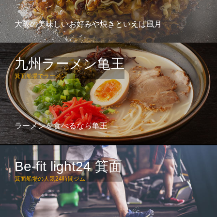
大阪の美味しいお好みや焼きといえば風月
九州ラーメン亀王
箕面船場でラーメン
ラーメンを食べるなら亀王
Be-fit light24 箕面
箕面船場の人気24時間ジム