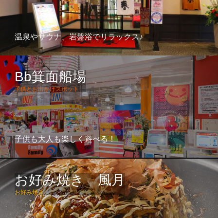
温泉やサウナ、岩盤浴でリラックス♪
Bb箕面船場
子供とお出かけスポット
子供も大人も楽しく遊べる！
お好み焼き 風月
お好み焼き