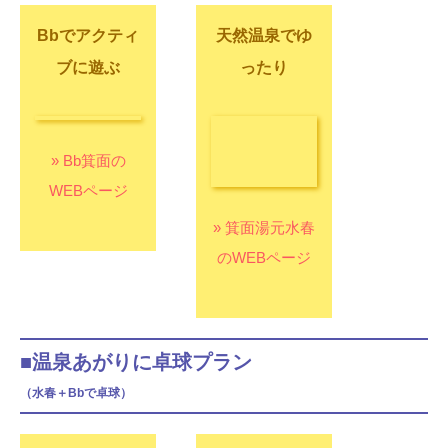
Bbでアクティ
天然温泉でゆ
ブに遊ぶ
ったり
» Bb箕面の
» 箕面湯元水春
WEBページ
のWEBページ
■温泉あがりに卓球プラン
（水春＋Bbで卓球）
天然温泉でゆ
Bbで卓球勝
ったり
負!