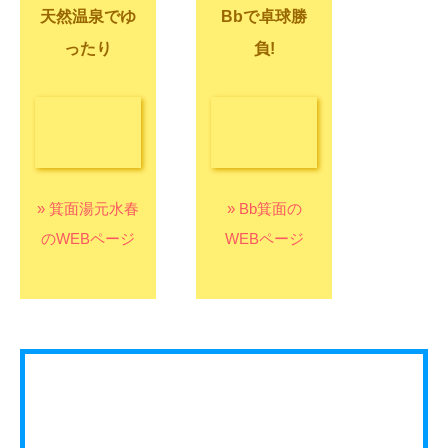
» 箕面湯元水春
» Bb箕面の
のWEBページ
WEBページ
送迎バスも最終22時(水春発)まで運行中！
ご宴会後のお帰りの際にも大変便利です！