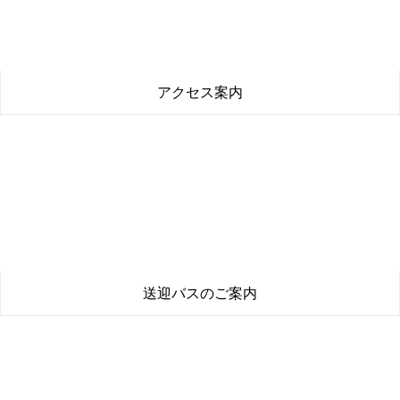
消防訓練のお知らせ
ビーバーワールド箕面船場
〒562-0035 大阪府箕面市船場東3-13-11
最寄り駅：北大阪急行 箕面船場阪大前駅
【 温泉 箕面湯元水春 】
9時～26時（土日祝は6時～）
TEL.072-726-4126
【 アミューズメントスクエアＢｂ 】
9時～24時
（金・土曜・祝前 9時～26時）
（日曜・祝日 8時～24時）