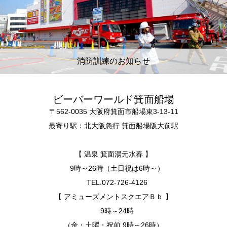
消防訓練のお知らせ
ビーバーワールド箕面船場
〒562-0035 大阪府箕面市船場東3-13-11
最寄り駅：北大阪急行 箕面船場阪大前駅
【 温泉 箕面湯元水春 】
9時～26時（土日祝は6時～）
TEL.072-726-4126
【 アミューズメントスクエアＢｂ 】
9時～24時
（金・土曜・祝前 9時～26時）