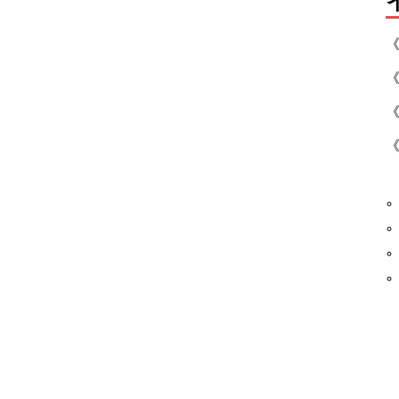
《
《
《