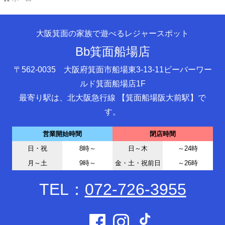
大阪箕面の家族で遊べるレジャースポット
Bb箕面船場店
〒562-0035 大阪府箕面市船場東3-13-11ビーバーワー
ルド箕面船場店1F
最寄り駅は、北大阪急行線 【箕面船場阪大前駅】で
す。
営業開始時間
閉店時間
日・祝
8時～
日～木
～24時
月～土
9時～
金・土・祝前日
～26時
TEL：
072-726-3955