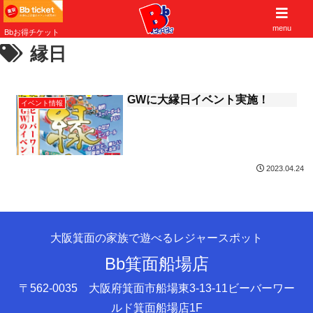
子供から大人まで遊べる大阪北摂の遊び場
menu
Bbお得チケット
縁日
GWに大縁日イベント実施！
イベント情報
2023.04.24
大阪箕面の家族で遊べるレジャースポット
Bb箕面船場店
〒562-0035 大阪府箕面市船場東3-13-11ビーバーワー
ルド箕面船場店1F