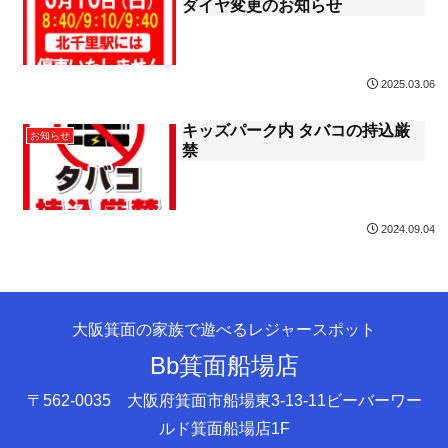
ダイヤ変更のお知らせ
2025.03.06
キッズパーク内 タバコの持込厳
お知らせ
禁
2024.09.04
大阪箕面の家族で遊べるレジャースポット
Bb箕面船場店
〒562-0035 大阪府箕面市船場東3-13-11ビーバーワー
ルド箕面船場店1F