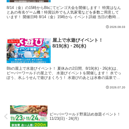
8/14（金）の15時からBbにてビンゴ大会を開催します！ 特賞はなん
とあの有名ゲーム機！特賞以外でも人気家電などを多数ご用意して
います！ 開催日時 8/14（金）15時から イベント詳細 当日の数時間
前からビンゴカードを配布。 15時より...
2026.08.03
屋上で水遊びイベント！
お知らせ
8/19(水)・26(水)
Bbの屋上で水遊びイベント！ 夏休みの2日間、8/19(水)・26(水)は、
ビーバーワールドの屋上で、 水遊びイベントを開催します！ 水でっ
ぽう、水ふうせんで遊びまくろう！ 水遊びのあとは水春の温泉でゆ
ったりするのもおすすめです♨ 開催日時...
2026.07.20
ビーバーワールド野菜詰め放題イベント！
11/23(日)・24(月)