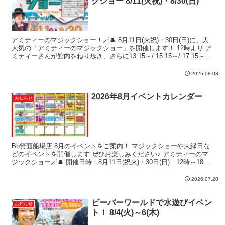
クショー 8/11(火祝)・8/30(日)
アミティーのマジックショー！🪄🎩 8月11日(火祝)・30日(日)に、大
人気の「アミティーのマジックショー」を開催します！ 12時より ア
ミティーさんが館内をねり歩き、さらに13:15～/ 15:15～/ 17:15～に
1階キッズコーナーに...
2026.08.03
2026年8月イベントカレンダー
お知らせ
Bb箕面船場店 8月のイベントをご案内！ マジックショーや大縁日な
どのイベントを開催します ぜひお楽しみください♪ アミティーのマ
ジックショー🪄🎩 開催日時：8月11日(祝火)・30日(日) 12時～18時
大人気イベント、アミティーさんに...
2026.07.20
ビーバーワールドで水遊びイベン
お知らせ
ト！ 8/4(火)～6(木)