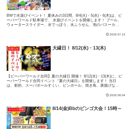
BWで水遊びイベント！ 夏休みの3日間、8/4(火)・5(水)・6(木)は、ビ
ーバーワールド駐車場で、 水遊びイベントを開催します！ プール、
ウォータースライダー、水でっぽう、水ふうせん、泡のバスーカ
「泡泡パーティ」で遊びまくろう！ 水遊び...
2026.07.15
大縁日！ 8/12(水)・13(木)
お知らせ
【ビーバーワールド合同】夏の大縁日 開催！ 8/12(水)・13(木)に、ビ
ーバーワールド合同イベント『夏の大縁日』を開催します！ 当日
は、射的、スーパボールすくい、ピンボール、焼き鳥、唐揚げなど
など・・・ 楽しいゲームや、たべものの屋台が...
2026.08.04
8/14(金)Bbのビンゴ大会！15時～
イベント情報