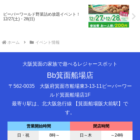
ビーバーワールド野菜詰め放題イベント！
12/27(土)・28(日)
ホーム
イベント情報
大阪箕面の家族で遊べるレジャースポット
Bb箕面船場店
〒562-0035 大阪府箕面市船場東3-13-11ビーバーワー
ルド箕面船場店1F
最寄り駅は、北大阪急行線 【箕面船場阪大前駅】で
す。
営業開始時間
閉店時間
日・祝
8時～
日～木
～24時