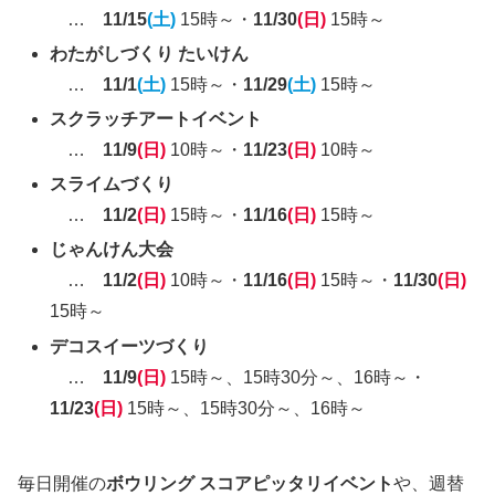
…
11/15
(土)
15時～・
11/30
(日)
15時～
わたがしづくり たいけん
…
11/1
(土)
15時～・
11/29
(土)
15時～
スクラッチアートイベント
…
11/9
(日)
10時～・
11/23
(日)
10時～
スライムづくり
…
11/2
(日)
15時～・
11/16
(日)
15時～
じゃんけん大会
…
11/2
(日)
10時～・
11/16
(日)
15時～・
11/30
(日)
15時～
デコスイーツづくり
…
11/9
(日)
15時～、15時30分～、16時～・
11/23
(日)
15時～、15時30分～、16時～
毎日開催の
ボウリング スコアピッタリイベント
や、週替