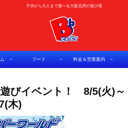
子供から大人まで遊べる大阪北摂の遊び場
ム
フード
料金＆営業案内
びイベント！ 8/5(火)～
7(木)